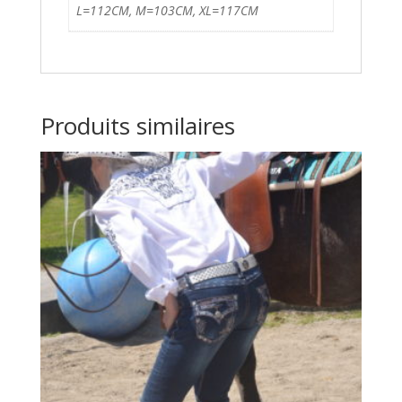
L=112CM, M=103CM, XL=117CM
Produits similaires