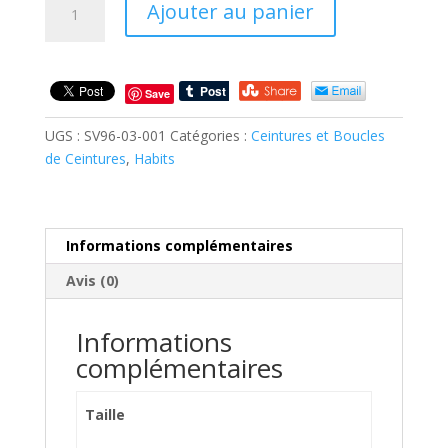
Ajouter au panier
de
STRASS
-
BRUN
Save
-
SV96-
UGS :
SV96-03-001
Catégories :
Ceintures et Boucles
03-
de Ceintures
,
Habits
001
Informations complémentaires
Avis (0)
Informations
complémentaires
Taille