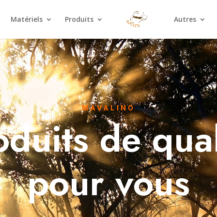
Matériels
Produits
Autres
MAVALINO
oduits de qual
pour vous