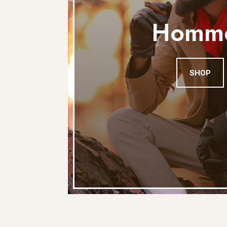
Homm
SHOP