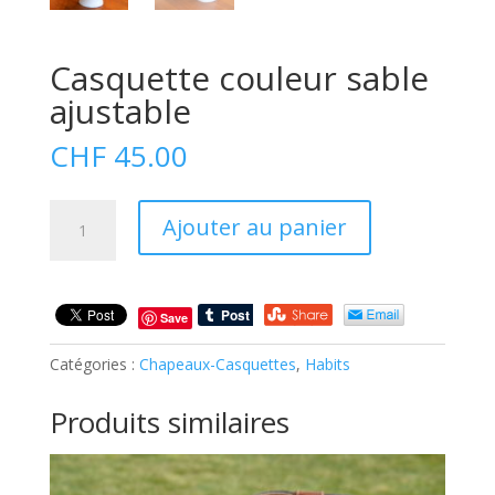
Casquette couleur sable
ajustable
CHF
45.00
quantité
Ajouter au panier
de
Casquette
couleur
sable
Save
ajustable
Catégories :
Chapeaux-Casquettes
,
Habits
Produits similaires